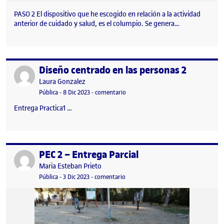
PASO 2 El dispositivo que he escogido en relación a la actividad
anterior de cuidado y salud, es el columpio. Se genera…
Diseño centrado en las personas 2
Publicado por
Publicado por
Laura Gonzalez
Visibilidad:
Fecha de publicación
en Diseño centrado en las personas 2
Pública
-
8 Dic 2023
-
comentario
Entrega Practica1 …
PEC 2 – Entrega Parcial
Publicado por
Publicado por
Maria Esteban Prieto
Visibilidad:
Fecha de publicación
3 diciembre, 2023 11:41 pm
en PEC 2 – Entrega Parcial
Pública
-
3 Dic 2023
-
comentario