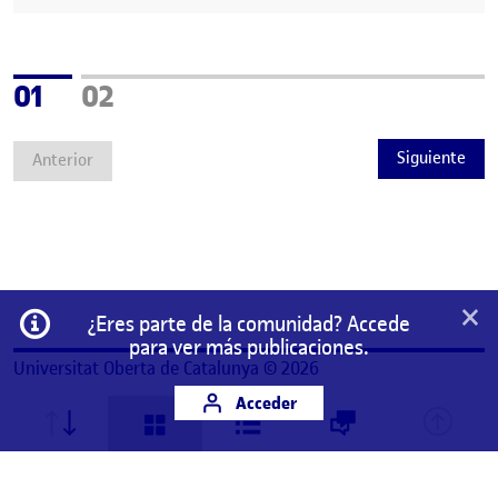
Página
Página
01
02
Siguiente
Anterior
×
Información
¿Eres parte de la comunidad? Accede
para ver más publicaciones.
Universitat Oberta de Catalunya © 2026
Acceder
Este es un espacio de trabajo personal de un/a