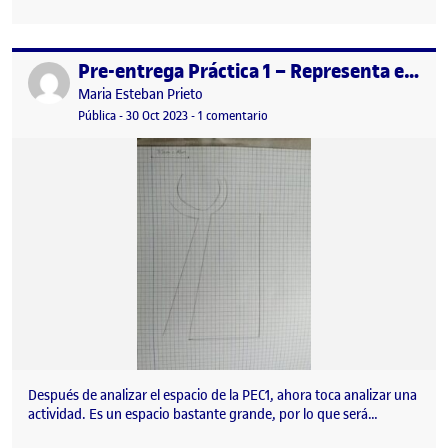
Pre-entrega Práctica 1 – Representa el área observada
Publicado por
Publicado por
Maria Esteban Prieto
Visibilidad:
Fecha de publicación
en Pre-entrega Práctica 1 – Repre
Pública
-
30 Oct 2023
-
1 comentario
Después de analizar el espacio de la PEC1, ahora toca analizar una
actividad. Es un espacio bastante grande, por lo que será…