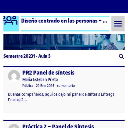
Logo Ágora
Diseño centrado en las personas – Aula 5
Saltar al contenido
Semestre 20231 - Aula 5
PR2 Panel de síntesis
Publicado por
Publicado por
Maria Esteban Prieto
Visibilidad:
Fecha de publicación
23 enero, 2024 12:48 am
en PR2 Panel de síntesis
Pública
-
22 Ene 2024
-
comentario
Buenas compañeros, aquí os dejo mi panel de síntesis Entrega
Practica2 …
Práctica 2 – Panel de Síntesis
Publicado por