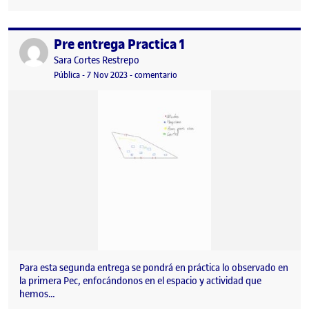
Pre entrega Practica 1
Publicado por
Publicado por
Sara Cortes Restrepo
Visibilidad:
Fecha de publicación
en Pre entrega Practica 1
Pública
-
7 Nov 2023
-
comentario
Para esta segunda entrega se pondrá en práctica lo observado en
la primera Pec, enfocándonos en el espacio y actividad que
hemos…