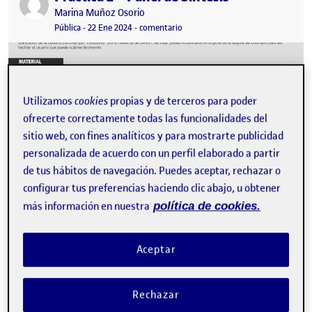
Publicado por
Marina Muñoz Osorio
Visibilidad:
Fecha de publicación
en Práctica 2 – Panel de Síntesis
Pública
-
22 Ene 2024
-
comentario
Utilizamos
cookies
propias y de terceros para poder
ofrecerte correctamente todas las funcionalidades del
sitio web, con fines analíticos y para mostrarte publicidad
personalizada de acuerdo con un perfil elaborado a partir
de tus hábitos de navegación. Puedes aceptar, rechazar o
configurar tus preferencias haciendo clic abajo, u obtener
más información en nuestra
política de cookies.
Entrega Practica2 …
Aceptar
Pre-entrega PR2
Publicado por
Rechazar
Publicado por
Maria Esteban Prieto