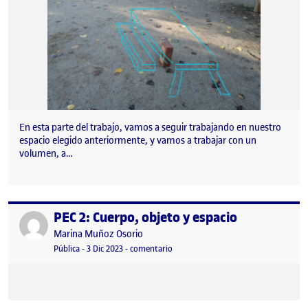
En esta parte del trabajo, vamos a seguir trabajando en nuestro
espacio elegido anteriormente, y vamos a trabajar con un
volumen, a…
PEC 2: Cuerpo, objeto y espacio
Publicado por
Publicado por
Marina Muñoz Osorio
Visibilidad:
Fecha de publicación
3 diciembre, 2023 5:39 pm
en PEC 2: Cuerpo, objeto y espacio
Pública
-
3 Dic 2023
-
comentario