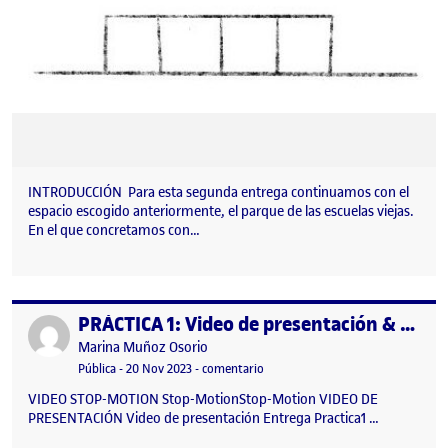
INTRODUCCIÓN Para esta segunda entrega continuamos con el
espacio escogido anteriormente, el parque de las escuelas viejas.
En el que concretamos con…
PRÁCTICA 1: Video de presentación & Stop-Motion
Publicado por
Publicado por
Marina Muñoz Osorio
Visibilidad:
Fecha de publicación
20 noviembre, 2023 11:26 pm
en PRÁCTICA 1: Video de presenta
Pública
-
20 Nov 2023
-
comentario
VIDEO STOP-MOTION Stop-MotionStop-Motion VIDEO DE
PRESENTACIÓN Video de presentación Entrega Practica1 …